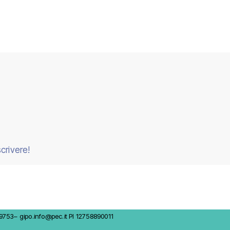
scrivere!
53– gipo.info@pec.it PI ‭12758890011‬