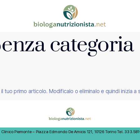
enza categoria
 tuo primo articolo. Modificalo o eliminalo e quindi inizia a 
linico Piemonte – Piazza Edmondo De Amicis 121, 10126 Torino Tel. 333.58197